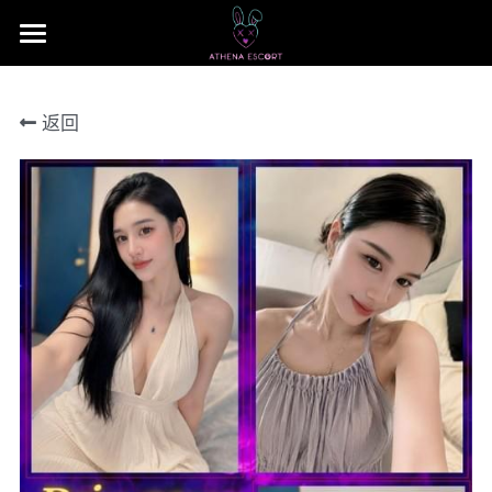
×
商品分类
主页
返回
本地 台湾 中国 日本
JB Area 全新山
小姐评价
所有商品分类
本地 台湾 中国 日本
联系我们 Contact US
Nusa Bestari 1
搜索
Nusa Bestari 2
提早预定包夜
Nusa Bestari 3
Nusa Bestari 4
Nusa Bestara 5