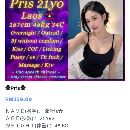
Bukit Indah 1
Bukit Indah 2
Bukit Indah 3
Skudai
Taman Daya
Mount Austin 1
✿Pris✿
Mount Austin 2
RM250.00
Desa Tebrau 1
ＮＡＭＥ(名字)： ✿Pris✿
Desa Tebrau 2
ＡＧＥ(岁数) ：21 YRS
ＷＥＩＧＨＴ(体重) ：48 KG