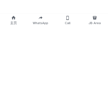
主页
WhatsApp
Call
JB Area
    Working 
   Time Start
12.30PM~3AM
5Min
 No Reply
Direct Call 