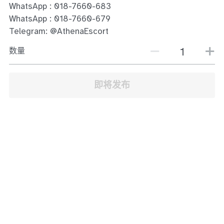
WhatsApp : 018-7660-683
JB Town Center
WhatsApp : 018-7660-679
JB Town Century
Telegram: @AthenaEscort
数量
JB Town CIQ 1
JB Town CIQ 2
即将发布