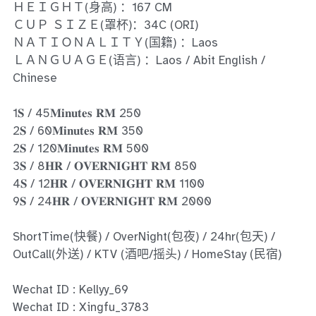
Ros Merah
ＨＥＩＧＨＴ(身高) ：167 CM
ＣＵＰ ＳＩＺＥ(罩杯)：34C (ORI)
Permas Jaya 1
ＮＡＴＩＯＮＡＬＩＴＹ(国籍) ：Laos
ＬＡＮＧＵＡＧＥ(语言) ：Laos / Abit English /
Permas Jaya 2
Chinese
Kebun Teh
1𝐒 / 45𝐌𝐢𝐧𝐮𝐭𝐞𝐬 𝐑𝐌 250
2𝐒 / 60𝐌𝐢𝐧𝐮𝐭𝐞𝐬 𝐑𝐌 350
JB Town 1
2𝐒 / 120𝐌𝐢𝐧𝐮𝐭𝐞𝐬 𝐑𝐌 500
JB Town 2
3𝐒 / 8𝐇𝐑 / 𝐎𝐕𝐄𝐑𝐍𝐈𝐆𝐇𝐓 𝐑𝐌 850
4𝐒 / 12𝐇𝐑 / 𝐎𝐕𝐄𝐑𝐍𝐈𝐆𝐇𝐓 𝐑𝐌 1100
JB Town 3
9𝐒 / 24𝐇𝐑 / 𝐎𝐕𝐄𝐑𝐍𝐈𝐆𝐇𝐓 𝐑𝐌 2000
JB Town 4
ShortTime(快餐) / OverNight(包夜) / 24hr(包天) /
OutCall(外送) / KTV (酒吧/摇头) / HomeStay (民宿)
JB Town 5
Wechat ID : Kellyy_69
JB Town Sentosa
Wechat ID : Xingfu_3783