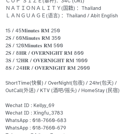
Ros Merah
ＣＵＰ ＳＩＺＥ(罩杯)：34C (ORI)
ＮＡＴＩＯＮＡＬＩＴＹ(国籍) ：Thailand
Permas Jaya 1
ＬＡＮＧＵＡＧＥ(语言) ：Thailand / Abit English
Permas Jaya 2
1S / 45𝐌𝐢𝐧𝐮𝐭𝐞𝐬 𝐑𝐌 250
2𝐒 / 60𝐌𝐢𝐧𝐮𝐭𝐞𝐬 𝐑𝐌 350
Kebun Teh
2𝐒 / 120𝐌𝐢𝐧𝐮𝐭𝐞𝐬 𝐑𝐌 500
2𝐒 / 8𝐇𝐑 / 𝐎𝐕𝐄𝐑𝐍𝐈𝐆𝐇𝐓 𝐑𝐌 800
JB Town 1
3𝐒 / 12𝐇𝐑 / 𝐎𝐕𝐄𝐑𝐍𝐈𝐆𝐇𝐓 𝐑𝐌 1000
8𝐒 / 24𝐇𝐑 / 𝐎𝐕𝐄𝐑𝐍𝐈𝐆𝐇𝐓 𝐑𝐌 2000
JB Town 2
ShortTime(快餐) / OverNight(包夜) / 24hr(包天) /
JB Town 3
OutCall(外送) / KTV (酒吧/摇头) / HomeStay (民宿)
JB Town 4
Wechat ID : Kellyy_69
JB Town 5
Wechat ID : Xingfu_3783
WhatsApp : 018-7660-683
JB Town Sentosa
WhatsApp : 018-7660-679