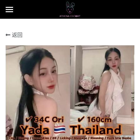
×
商品分类
主页
返回
本地 台湾 中国 日本
JB Area 全新山
小姐评价
所有商品分类
本地 台湾 中国 日本
联系我们 Contact US
Nusa Bestari 1
搜索
Nusa Bestari 2
提早预定包夜
Nusa Bestari 3
Nusa Bestari 4
Nusa Bestara 5