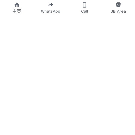
主页
WhatsApp
Call
JB Area
    Working 
   Time Start
12.30PM~3AM
5Min
 No Reply
Direct Call 
018-7
660-683