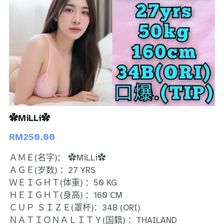
Bukit Indah 1
Bukit Indah 2
Bukit Indah 3
Skudai
Taman Daya
✿MiLLi✿
Mount Austin 1
RM250.00
Mount Austin 2
ＡＭＥ(名字)： ✿MiLLi✿
ＡＧＥ(岁数) ：27 YRS
Desa Tebrau 1
ＷＥＩＧＨＴ(体重) ：50 KG
ＨＥＩＧＨＴ(身高) ：160 CM
Desa Tebrau 2
ＣＵＰ ＳＩＺＥ(罩杯)：34B (ORI)
ＮＡＴＩＯＮＡＬＩＴＹ(国籍) ：THAILAND