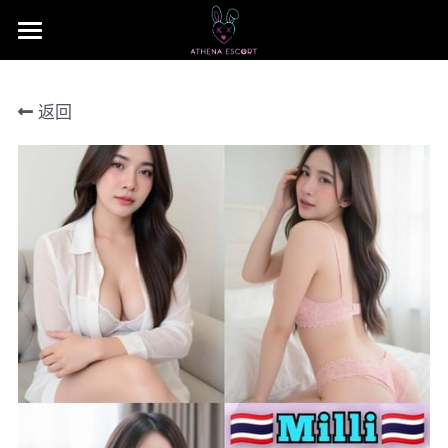
×
商品分类
主页
返回
本地 台湾 中国 日本
JB Area 全新山
小姐评价
所有商品分类
本地 台湾 中国 日本
联系我们 Contact US
Nusa Bestari 1
搜索
Nusa Bestari 2
提早预定包夜
Nusa Bestari 3
Nusa Bestari 4
Nusa Bestara 5