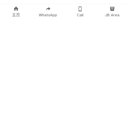
主页
WhatsApp
Call
JB Area
    Working 
   Time Start
12.30PM~3AM
5Min
 No Reply
Direct Call 
018-7
660-683