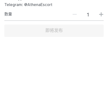
JB Town Center
Telegram: @AthenaEscort
数量
JB Town Century
JB Town CIQ 1
即将发布
JB Town CIQ 2