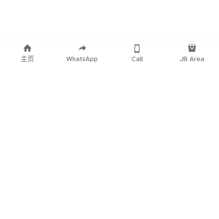
主页
WhatsApp
Call
JB Area
    Working 
   Time Start
12.30PM~3AM
5Min
 No Reply
Direct Call 