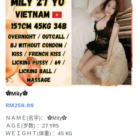
Bukit Indah 1
Bukit Indah 2
Bukit Indah 3
Skudai
Taman Daya
Mount Austin 1
✿Mily✿
Mount Austin 2
RM250.00
Desa Tebrau 1
ＮＡＭＥ(名字)： ✿Mily✿
Desa Tebrau 2
ＡＧＥ(岁数) ：27 YRS
ＷＥＩＧＨＴ(体重) ：45 KG