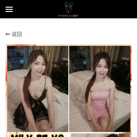
×
商品分类
主页
返回
本地 台湾 中国 日本
JB Area 全新山
小姐评价
所有商品分类
本地 台湾 中国 日本
联系我们 Contact US
Nusa Bestari 1
搜索
Nusa Bestari 2
提早预定包夜
Nusa Bestari 3
Nusa Bestari 4
Nusa Bestara 5