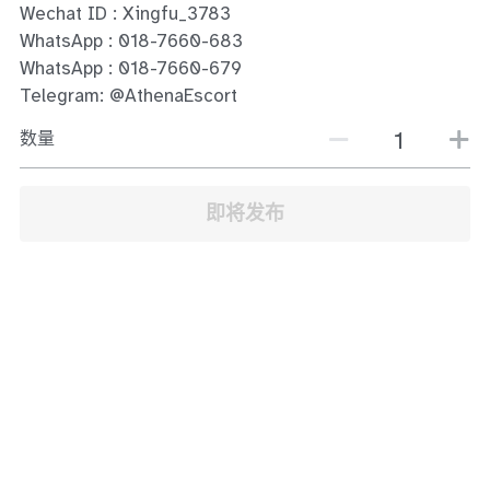
Wechat ID : Xingfu_3783
JB Town Center
WhatsApp : 018-7660-683
JB Town Century
WhatsApp : 018-7660-679
Telegram: @AthenaEscort
JB Town CIQ 1
数量
JB Town CIQ 2
即将发布