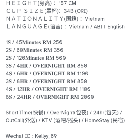
Ros Merah
ＨＥＩＧＨＴ(身高) ：157 CM
ＣＵＰ ＳＩＺＥ(罩杯)：34B (ORI)
Permas Jaya 1
ＮＡＴＩＯＮＡＬＩＴＹ(国籍) ：Vietnam
ＬＡＮＧＵＡＧＥ(语言) ：Vietnam / ABIT English
Permas Jaya 2
1𝐒 / 45𝐌𝐢𝐧𝐮𝐭𝐞𝐬 𝐑𝐌 250
Kebun Teh
2𝐒 / 60𝐌𝐢𝐧𝐮𝐭𝐞𝐬 𝐑𝐌 350
2𝐒 / 120𝐌𝐢𝐧𝐮𝐭𝐞𝐬 𝐑𝐌 500
JB Town 1
3𝐒 / 4𝐇𝐑 / 𝐎𝐕𝐄𝐑𝐍𝐈𝐆𝐇𝐓 𝐑𝐌 850
JB Town 2
4𝐒 / 6𝐇𝐑 / 𝐎𝐕𝐄𝐑𝐍𝐈𝐆𝐇𝐓 𝐑𝐌 1100
3𝐒 / 8𝐇𝐑 / 𝐎𝐕𝐄𝐑𝐍𝐈𝐆𝐇𝐓 𝐑𝐌 850
JB Town 3
4𝐒 / 12𝐇𝐑 / 𝐎𝐕𝐄𝐑𝐍𝐈𝐆𝐇𝐓 𝐑𝐌 1100
8𝐒 / 24𝐇𝐑 / 𝐎𝐕𝐄𝐑𝐍𝐈𝐆𝐇𝐓 𝐑𝐌 2000
JB Town 4
ShortTime(快餐) / OverNight(包夜) / 24hr(包天) /
JB Town 5
OutCall(外送) / KTV (酒吧/摇头) / HomeStay (民宿)
JB Town Sentosa
Wechat ID : Kellyy_69