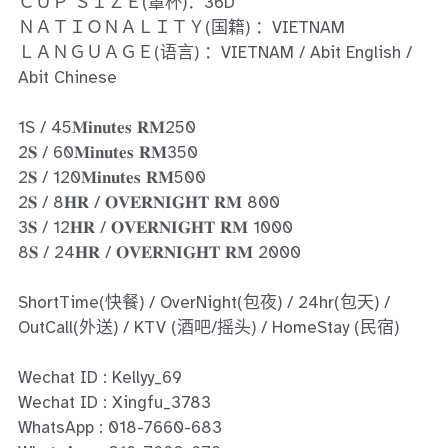
Ros Merah
ＣＵＰ ＳＩＺＥ(罩杯)：36D
ＮＡＴＩＯＮＡＬＩＴＹ(国籍) ：VIETNAM
Permas Jaya 1
ＬＡＮＧＵＡＧＥ(语言) ：VIETNAM / Abit English /
Abit Chinese
Permas Jaya 2
1S / 45𝐌𝐢𝐧𝐮𝐭𝐞𝐬 𝐑𝐌250
Kebun Teh
2𝐒 / 60𝐌𝐢𝐧𝐮𝐭𝐞𝐬 𝐑𝐌350
2𝐒 / 120𝐌𝐢𝐧𝐮𝐭𝐞𝐬 𝐑𝐌500
JB Town 1
2𝐒 / 8𝐇𝐑 / 𝐎𝐕𝐄𝐑𝐍𝐈𝐆𝐇𝐓 𝐑𝐌 800
3𝐒 / 12𝐇𝐑 / 𝐎𝐕𝐄𝐑𝐍𝐈𝐆𝐇𝐓 𝐑𝐌 1000
JB Town 2
8𝐒 / 24𝐇𝐑 / 𝐎𝐕𝐄𝐑𝐍𝐈𝐆𝐇𝐓 𝐑𝐌 2000
JB Town 3
ShortTime(快餐) / OverNight(包夜) / 24hr(包天) /
JB Town 4
OutCall(外送) / KTV (酒吧/摇头) / HomeStay (民宿)
JB Town 5
Wechat ID : Kellyy_69
Wechat ID : Xingfu_3783
JB Town Sentosa
WhatsApp : 018-7660-683