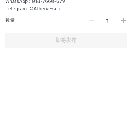
WhatsApp : 018-7660-679
JB Town Center
Telegram: @AthenaEscort
JB Town Century
数量
JB Town CIQ 1
即将发布
JB Town CIQ 2