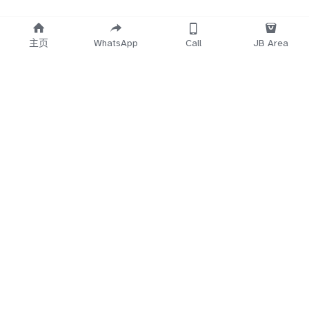
主页
WhatsApp
Call
JB Area
    Working 
   Time Start
12.30PM~3AM
5Min
 No Reply
Direct Call 
018-7
660-683