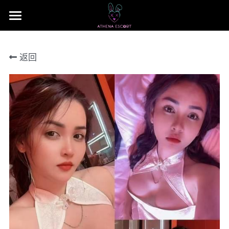
×
商品分类
主页
返回
本地 台湾 中国 日本
JB Area 全新山
小姐评价
所有商品分类
本地 台湾 中国 日本
联系我们 Contact US
Nusa Bestari 1
搜索
Nusa Bestari 2
提早预定包夜
Nusa Bestari 3
Nusa Bestari 4
Nusa Bestara 5