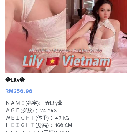
Bukit Indah 1
Bukit Indah 2
Bukit Indah 3
Skudai
Taman Daya
Mount Austin 1
✿Lily✿
RM250.00
Mount Austin 2
ＮＡＭＥ(名字)： ✿Lily✿
Desa Tebrau 1
ＡＧＥ(岁数) ：24 YRS
ＷＥＩＧＨＴ(体重) ：49 KG
Desa Tebrau 2
ＨＥＩＧＨＴ(身高) ：160 CM