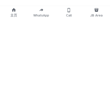
主页
WhatsApp
Call
JB Area
    Working 
   Time Start
12.30PM~3AM
5Min
 No Reply
Direct Call 
018-7
660-683