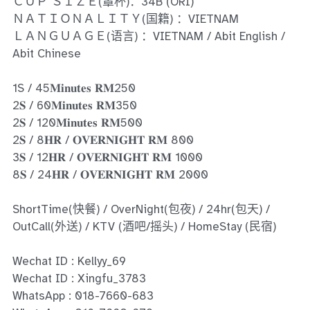
Ros Merah
ＣＵＰ ＳＩＺＥ(罩杯)：34B (ORI)
ＮＡＴＩＯＮＡＬＩＴＹ(国籍) ：VIETNAM
Permas Jaya 1
ＬＡＮＧＵＡＧＥ(语言) ：VIETNAM / Abit English /
Abit Chinese
Permas Jaya 2
1S / 45𝐌𝐢𝐧𝐮𝐭𝐞𝐬 𝐑𝐌250
Kebun Teh
2𝐒 / 60𝐌𝐢𝐧𝐮𝐭𝐞𝐬 𝐑𝐌350
2𝐒 / 120𝐌𝐢𝐧𝐮𝐭𝐞𝐬 𝐑𝐌500
JB Town 1
2𝐒 / 8𝐇𝐑 / 𝐎𝐕𝐄𝐑𝐍𝐈𝐆𝐇𝐓 𝐑𝐌 800
3𝐒 / 12𝐇𝐑 / 𝐎𝐕𝐄𝐑𝐍𝐈𝐆𝐇𝐓 𝐑𝐌 1000
JB Town 2
8𝐒 / 24𝐇𝐑 / 𝐎𝐕𝐄𝐑𝐍𝐈𝐆𝐇𝐓 𝐑𝐌 2000
JB Town 3
ShortTime(快餐) / OverNight(包夜) / 24hr(包天) /
JB Town 4
OutCall(外送) / KTV (酒吧/摇头) / HomeStay (民宿)
JB Town 5
Wechat ID : Kellyy_69
Wechat ID : Xingfu_3783
JB Town Sentosa
WhatsApp : 018-7660-683