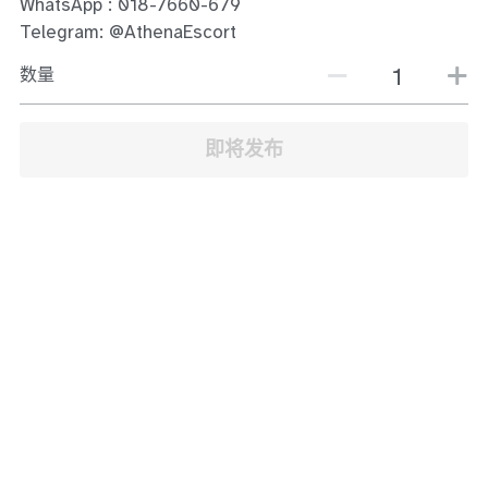
WhatsApp : 018-7660-679
JB Town Center
Telegram: @AthenaEscort
JB Town Century
数量
JB Town CIQ 1
即将发布
JB Town CIQ 2