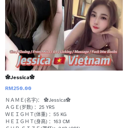
Bukit Indah 1
Bukit Indah 2
Bukit Indah 3
Skudai
Taman Daya
Mount Austin 1
✿Jessica✿
RM250.00
Mount Austin 2
ＮＡＭＥ(名字)： ✿Jessica✿
Desa Tebrau 1
ＡＧＥ(岁数) ：25 YRS
ＷＥＩＧＨＴ(体重) ：55 KG
Desa Tebrau 2
ＨＥＩＧＨＴ(身高) ：163 CM