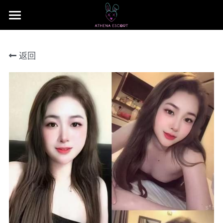
×
商品分类
主页
返回
本地 台湾 中国 日本
JB Area 全新山
小姐评价
所有商品分类
本地 台湾 中国 日本
联系我们 Contact US
Nusa Bestari 1
搜索
Nusa Bestari 2
提早预定包夜
Nusa Bestari 3
Nusa Bestari 4
Nusa Bestara 5