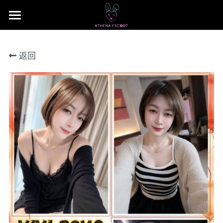
×
商品分类
主页
返回
本地 台湾 中国 日本
JB Area 全新山
小姐评价
所有商品分类
本地 台湾 中国 日本
联系我们 Contact US
Nusa Bestari 1
搜索
Nusa Bestari 2
提早预定包夜
Nusa Bestari 3
Nusa Bestari 4
Nusa Bestara 5