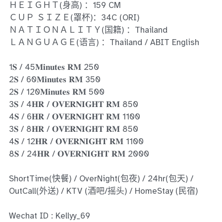
Ros Merah
ＨＥＩＧＨＴ(身高) ：159 CM
ＣＵＰ ＳＩＺＥ(罩杯)：34C (ORI)
Permas Jaya 1
ＮＡＴＩＯＮＡＬＩＴＹ(国籍) ：Thailand
ＬＡＮＧＵＡＧＥ(语言) ：Thailand / ABIT English
Permas Jaya 2
1𝐒 / 45𝐌𝐢𝐧𝐮𝐭𝐞𝐬 𝐑𝐌 250
Kebun Teh
2𝐒 / 60𝐌𝐢𝐧𝐮𝐭𝐞𝐬 𝐑𝐌 350
2𝐒 / 120𝐌𝐢𝐧𝐮𝐭𝐞𝐬 𝐑𝐌 500
JB Town 1
3𝐒 / 4𝐇𝐑 / 𝐎𝐕𝐄𝐑𝐍𝐈𝐆𝐇𝐓 𝐑𝐌 850
JB Town 2
4𝐒 / 6𝐇𝐑 / 𝐎𝐕𝐄𝐑𝐍𝐈𝐆𝐇𝐓 𝐑𝐌 1100
3𝐒 / 8𝐇𝐑 / 𝐎𝐕𝐄𝐑𝐍𝐈𝐆𝐇𝐓 𝐑𝐌 850
JB Town 3
4𝐒 / 12𝐇𝐑 / 𝐎𝐕𝐄𝐑𝐍𝐈𝐆𝐇𝐓 𝐑𝐌 1100
8𝐒 / 24𝐇𝐑 / 𝐎𝐕𝐄𝐑𝐍𝐈𝐆𝐇𝐓 𝐑𝐌 2000
JB Town 4
ShortTime(快餐) / OverNight(包夜) / 24hr(包天) /
JB Town 5
OutCall(外送) / KTV (酒吧/摇头) / HomeStay (民宿)
JB Town Sentosa
Wechat ID : Kellyy_69