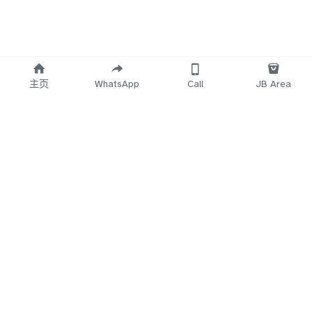
主页
WhatsApp
Call
JB Area
    Working 
   Time Start
12.30PM~3AM
5Min
 No Reply
Direct Call 