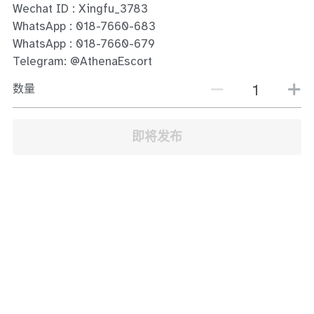
Wechat ID : Xingfu_3783
JB Town Center
WhatsApp : 018-7660-683
JB Town Century
WhatsApp : 018-7660-679
Telegram: @AthenaEscort
JB Town CIQ 1
数量
JB Town CIQ 2
即将发布