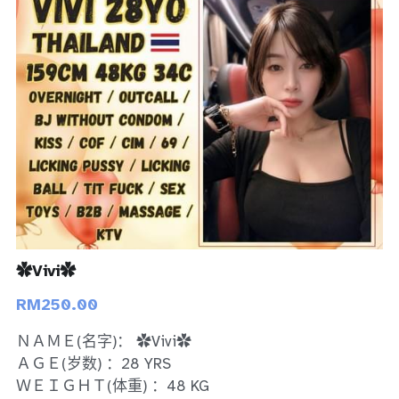
Bukit Indah 1
Bukit Indah 2
Bukit Indah 3
Skudai
Taman Daya
Mount Austin 1
✿Vivi✿
Mount Austin 2
RM250.00
Desa Tebrau 1
ＮＡＭＥ(名字)： ✿Vivi✿
Desa Tebrau 2
ＡＧＥ(岁数) ：28 YRS
ＷＥＩＧＨＴ(体重) ：48 KG