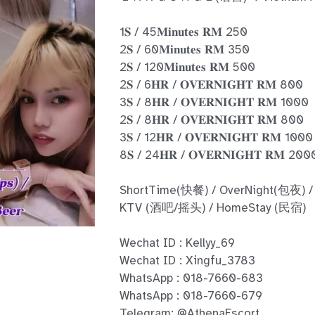
1𝐒 / 45𝐌𝐢𝐧𝐮𝐭𝐞𝐬 𝐑𝐌 250
2𝐒 / 60𝐌𝐢𝐧𝐮𝐭𝐞𝐬 𝐑𝐌 350
2𝐒 / 120𝐌𝐢𝐧𝐮𝐭𝐞𝐬 𝐑𝐌 500
2𝐒 / 6𝐇𝐑 / 𝐎𝐕𝐄𝐑𝐍𝐈𝐆𝐇𝐓 𝐑𝐌 800
3𝐒 / 8𝐇𝐑 / 𝐎𝐕𝐄𝐑𝐍𝐈𝐆𝐇𝐓 𝐑𝐌 1000
2𝐒 / 8𝐇𝐑 / 𝐎𝐕𝐄𝐑𝐍𝐈𝐆𝐇𝐓 𝐑𝐌 800
3𝐒 / 12𝐇𝐑 / 𝐎𝐕𝐄𝐑𝐍𝐈𝐆𝐇𝐓 𝐑𝐌 1000
8𝐒 / 24𝐇𝐑 / 𝐎𝐕𝐄𝐑𝐍𝐈𝐆𝐇𝐓 𝐑𝐌 200
ShortTime(快餐) / OverNight(包夜) /
KTV (酒吧/摇头) / HomeStay (民宿)
Wechat ID : Kellyy_69
Wechat ID : Xingfu_3783
WhatsApp : 018-7660-683
WhatsApp : 018-7660-679
Telegram: @AthenaEscort