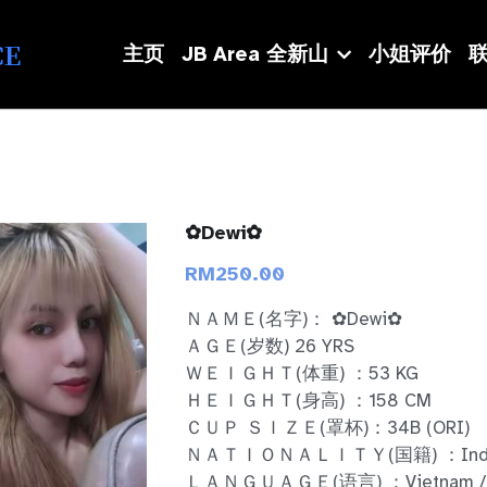
CE
主页
JB Area 全新山
小姐评价
联
✿Dewi✿
RM250.00
ＮＡＭＥ(名字)： ✿Dewi✿
ＡＧＥ(岁数) 26 YRS
ＷＥＩＧＨＴ(体重) ：53 KG
ＨＥＩＧＨＴ(身高) ：158 CM
ＣＵＰ ＳＩＺＥ(罩杯)：34B (ORI)
ＮＡＴＩＯＮＡＬＩＴＹ(国籍) ：Indo
ＬＡＮＧＵＡＧＥ(语言) ：Vietnam / Ab