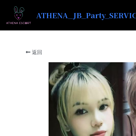
ATHENA_JB_Party_SERVI
返回