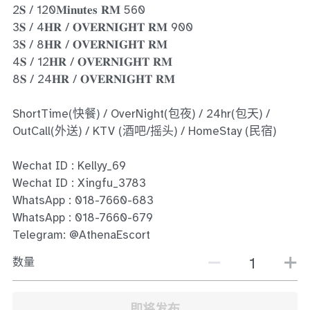
Ros Merah
2𝐒 / 120𝐌𝐢𝐧𝐮𝐭𝐞𝐬 𝐑𝐌 560
3𝐒 / 4𝐇𝐑 / 𝐎𝐕𝐄𝐑𝐍𝐈𝐆𝐇𝐓 𝐑𝐌 900
Permas Jaya 1
3𝐒 / 8𝐇𝐑 / 𝐎𝐕𝐄𝐑𝐍𝐈𝐆𝐇𝐓 𝐑𝐌
4𝐒 / 12𝐇𝐑 / 𝐎𝐕𝐄𝐑𝐍𝐈𝐆𝐇𝐓 𝐑𝐌
Permas Jaya 2
8𝐒 / 24𝐇𝐑 / 𝐎𝐕𝐄𝐑𝐍𝐈𝐆𝐇𝐓 𝐑𝐌
Kebun Teh
ShortTime(快餐) / OverNight(包夜) / 24hr(包天) /
JB Town 1
OutCall(外送) / KTV (酒吧/摇头) / HomeStay (民宿)
JB Town 2
Wechat ID : Kellyy_69
Wechat ID : Xingfu_3783
JB Town 3
WhatsApp : 018-7660-683
WhatsApp : 018-7660-679
JB Town 4
Telegram: @AthenaEscort
JB Town 5
数量
JB Town Sentosa
即将发布