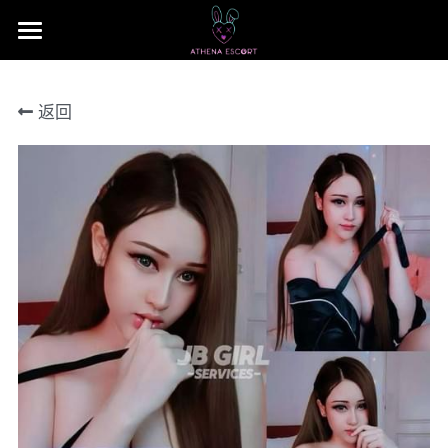
×
商品分类
主页
返回
本地 台湾 中国 日本
JB Area 全新山
小姐评价
所有商品分类
本地 台湾 中国 日本
联系我们 Contact US
Nusa Bestari 1
搜索
Nusa Bestari 2
提早预定包夜
Nusa Bestari 3
Nusa Bestari 4
Nusa Bestara 5