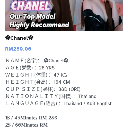
Bukit Indah 1
Bukit Indah 2
Bukit Indah 3
✿Chanel✿
RM280.00
Skudai
ＮＡＭＥ(名字)： ✿Chanel✿
Taman Daya
ＡＧＥ(岁数) ：26 YRS
ＷＥＩＧＨＴ(体重) ：47 KG
Mount Austin 1
ＨＥＩＧＨＴ(身高) ：164 CM
Mount Austin 2
ＣＵＰ ＳＩＺＥ(罩杯)：38D (ORI)
ＮＡＴＩＯＮＡＬＩＴＹ(国籍) ：Thailand
Desa Tebrau 1
ＬＡＮＧＵＡＧＥ(语言) ：Thailand / Abit English
Desa Tebrau 2
1𝐒 / 45𝐌𝐢𝐧𝐮𝐭𝐞𝐬 𝐑𝐌 280
2𝐒 / 60𝐌𝐢𝐧𝐮𝐭𝐞𝐬 𝐑𝐌