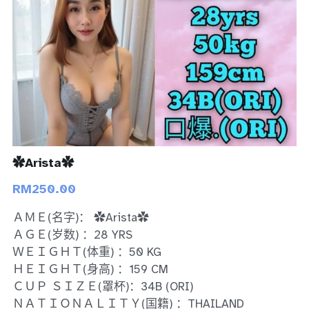
Bukit Indah 1
Bukit Indah 2
Bukit Indah 3
Skudai
Taman Daya
✿Arista✿
Mount Austin 1
RM250.00
Mount Austin 2
ＡＭＥ(名字)： ✿Arista✿
ＡＧＥ(岁数) ：28 YRS
Desa Tebrau 1
ＷＥＩＧＨＴ(体重) ：50 KG
ＨＥＩＧＨＴ(身高) ：159 CM
Desa Tebrau 2
ＣＵＰ ＳＩＺＥ(罩杯)：34B (ORI)
ＮＡＴＩＯＮＡＬＩＴＹ(国籍) ：THAILAND