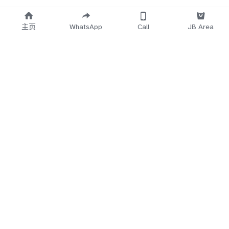
主页
WhatsApp
Call
JB Area
    Working 
   Time Start
12.30PM~3AM
5Min
 No Reply
Direct Call 
018-7
660-683