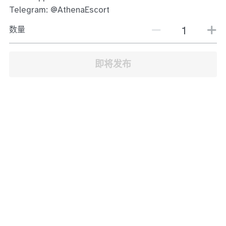
JB Town Center
Telegram: @AthenaEscort
数量
JB Town Century
JB Town CIQ 1
即将发布
JB Town CIQ 2