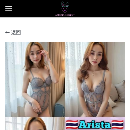
×
商品分类
主页
返回
本地 台湾 中国 日本
JB Area 全新山
小姐评价
所有商品分类
本地 台湾 中国 日本
联系我们 Contact US
Nusa Bestari 1
搜索
Nusa Bestari 2
提早预定包夜
Nusa Bestari 3
Nusa Bestari 4
Nusa Bestara 5