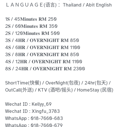
Ros Merah
ＬＡＮＧＵＡＧＥ(语言) ：Thailand / Abit English
Permas Jaya 1
1𝐒 / 45𝐌𝐢𝐧𝐮𝐭𝐞𝐬 𝐑𝐌 250
2𝐒 / 60𝐌𝐢𝐧𝐮𝐭𝐞𝐬 𝐑𝐌 350
Permas Jaya 2
2𝐒 / 120𝐌𝐢𝐧𝐮𝐭𝐞𝐬 𝐑𝐌 500
Kebun Teh
3𝐒 / 4𝐇𝐑 / 𝐎𝐕𝐄𝐑𝐍𝐈𝐆𝐇𝐓 𝐑𝐌 850
4𝐒 / 6𝐇𝐑 / 𝐎𝐕𝐄𝐑𝐍𝐈𝐆𝐇𝐓 𝐑𝐌 1100
JB Town 1
3𝐒 / 8𝐇𝐑 / 𝐎𝐕𝐄𝐑𝐍𝐈𝐆𝐇𝐓 𝐑𝐌 850
4𝐒 / 12𝐇𝐑 / 𝐎𝐕𝐄𝐑𝐍𝐈𝐆𝐇𝐓 𝐑𝐌 1100
JB Town 2
8𝐒 / 24𝐇𝐑 / 𝐎𝐕𝐄𝐑𝐍𝐈𝐆𝐇𝐓 𝐑𝐌 2300
JB Town 3
ShortTime(快餐) / OverNight(包夜) / 24hr(包天) /
OutCall(外送) / KTV (酒吧/摇头) / HomeStay (民宿)
JB Town 4
Wechat ID : Kellyy_69
JB Town 5
Wechat ID : Xingfu_3783
JB Town Sentosa
WhatsApp : 018-7660-683
WhatsApp : 018-7660-679