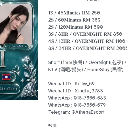
1S / 45𝐌𝐢𝐧𝐮𝐭𝐞𝐬 𝐑𝐌 250
2𝐒 / 60𝐌𝐢𝐧𝐮𝐭𝐞𝐬 𝐑𝐌 360
2𝐒 / 120𝐌𝐢𝐧𝐮𝐭𝐞𝐬 𝐑𝐌 500
3𝐒 / 8𝐇𝐑 / 𝐎𝐕𝐄𝐑𝐍𝐈𝐆𝐇𝐓 𝐑𝐌 850
4𝐒 / 12𝐇𝐑 / 𝐎𝐕𝐄𝐑𝐍𝐈𝐆𝐇𝐓 𝐑𝐌 1100
8𝐒 / 24𝐇𝐑 / 𝐎𝐕𝐄𝐑𝐍𝐈𝐆𝐇𝐓 𝐑𝐌 200
ShortTime(快餐) / OverNight(包夜) /
KTV (酒吧/摇头) / HomeStay (民宿)
Wechat ID : Kellyy_69
Wechat ID : Xingfu_3783
WhatsApp : 018-7660-683
WhatsApp : 018-7660-679
Telegram: @AthenaEscort
数量