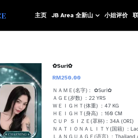
CE
主页
JB Area 全新山
小姐评价
联
✿Suri✿
RM250.00
ＮＡＭＥ(名字)： ✿Suri✿
ＡＧＥ(岁数) ：22 YRS
ＷＥＩＧＨＴ(体重) ：47 KG
ＨＥＩＧＨＴ(身高) ：160 CM
ＣＵＰ ＳＩＺＥ(罩杯)：34A (ORI)
ＮＡＴＩＯＮＡＬＩＴＹ(国籍) ：Lao
ＬＡＮＧＵＡＧＥ(语言) ：Thailand / Ab