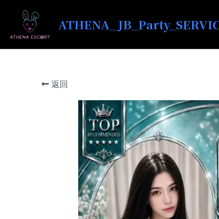
ATHENA_JB_Party_SERVI
返回