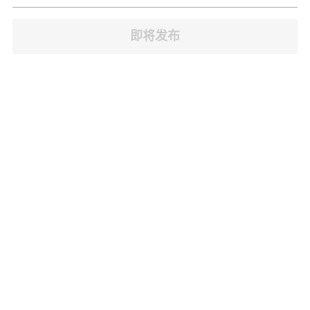
JB Town Center
即将发布
JB Town Century
JB Town CIQ 1
JB Town CIQ 2