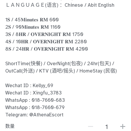
Ros Merah
ＬＡＮＧＵＡＧＥ(语言) ：Chinese / Abit English
Permas Jaya 1
1𝐒 / 45𝐌𝐢𝐧𝐮𝐭𝐞𝐬 𝐑𝐌 600
2𝐒 / 90𝐌𝐢𝐧𝐮𝐭𝐞𝐬 𝐑𝐌 1160
Permas Jaya 2
3𝐒 / 8𝐇𝐑 / 𝐎𝐕𝐄𝐑𝐍𝐈𝐆𝐇𝐓 𝐑𝐌 1750
Kebun Teh
4𝐒 / 10𝐇𝐑 / 𝐎𝐕𝐄𝐑𝐍𝐈𝐆𝐇𝐓 𝐑𝐌 2280
8𝐒 / 24𝐇𝐑 / 𝐎𝐕𝐄𝐑𝐍𝐈𝐆𝐇𝐓 𝐑𝐌 4200
JB Town 1
ShortTime(快餐) / OverNight(包夜) / 24hr(包天) /
JB Town 2
OutCall(外送) / KTV (酒吧/摇头) / HomeStay (民宿)
JB Town 3
Wechat ID : Kellyy_69
Wechat ID : Xingfu_3783
JB Town 4
WhatsApp : 018-7660-683
WhatsApp : 018-7660-679
JB Town 5
Telegram: @AthenaEscort
JB Town Sentosa
数量