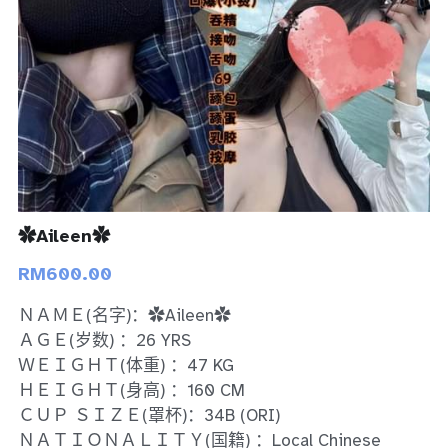
Bukit Indah 1
Bukit Indah 2
Bukit Indah 3
Skudai
Taman Daya
✿Aileen✿
Mount Austin 1
RM600.00
Mount Austin 2
ＮＡＭＥ(名字)：✿Aileen✿
ＡＧＥ(岁数) ：26 YRS
Desa Tebrau 1
ＷＥＩＧＨＴ(体重) ：47 KG
ＨＥＩＧＨＴ(身高) ：160 CM
Desa Tebrau 2
ＣＵＰ ＳＩＺＥ(罩杯)：34B (ORI)
ＮＡＴＩＯＮＡＬＩＴＹ(国籍) ：Local Chinese