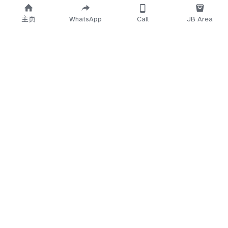
主页
WhatsApp
Call
JB Area
    Working 
   Time Start
12.30PM~3AM
5Min
 No Reply
Direct Call 
018-7
660-683