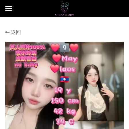
×
商品分类
主页
返回
本地 台湾 中国 日本
JB Area 全新山
小姐评价
所有商品分类
本地 台湾 中国 日本
联系我们 Contact US
Nusa Bestari 1
搜索
Nusa Bestari 2
提早预定包夜
Nusa Bestari 3
Nusa Bestari 4
Nusa Bestara 5