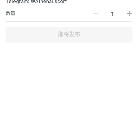
Telegram: @AthenaEscort
JB Town Center
数量
JB Town Century
JB Town CIQ 1
即将发布
JB Town CIQ 2