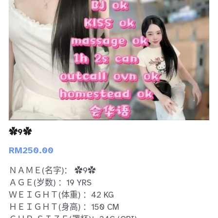
Bukit Indah 1
Bukit Indah 2
Bukit Indah 3
Skudai
Taman Daya
Mount Austin 1
✿9✿
RM250.00
Mount Austin 2
ＮＡＭＥ(名字)： ✿9✿
Desa Tebrau 1
ＡＧＥ(岁数) ：19 YRS
ＷＥＩＧＨＴ(体重) ：42 KG
Desa Tebrau 2
ＨＥＩＧＨＴ(身高) ：150 CM