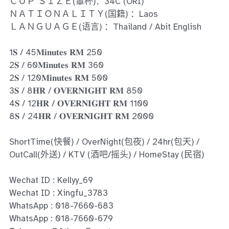
Ros Merah
ＣＵＰ ＳＩＺＥ(罩杯)：34C (ORI)
ＮＡＴＩＯＮＡＬＩＴＹ(国籍) ：Laos
Permas Jaya 1
ＬＡＮＧＵＡＧＥ(语言) ：Thailand / Abit English
Permas Jaya 2
1𝐒 / 45𝐌𝐢𝐧𝐮𝐭𝐞𝐬 𝐑𝐌 250
2𝐒 / 60𝐌𝐢𝐧𝐮𝐭𝐞𝐬 𝐑𝐌 360
Kebun Teh
2𝐒 / 120𝐌𝐢𝐧𝐮𝐭𝐞𝐬 𝐑𝐌 500
3𝐒 / 8𝐇𝐑 / 𝐎𝐕𝐄𝐑𝐍𝐈𝐆𝐇𝐓 𝐑𝐌 850
JB Town 1
4𝐒 / 12𝐇𝐑 / 𝐎𝐕𝐄𝐑𝐍𝐈𝐆𝐇𝐓 𝐑𝐌 1100
8𝐒 / 24𝐇𝐑 / 𝐎𝐕𝐄𝐑𝐍𝐈𝐆𝐇𝐓 𝐑𝐌 2000
JB Town 2
ShortTime(快餐) / OverNight(包夜) / 24hr(包天) /
JB Town 3
OutCall(外送) / KTV (酒吧/摇头) / HomeStay (民宿)
JB Town 4
Wechat ID : Kellyy_69
JB Town 5
Wechat ID : Xingfu_3783
WhatsApp : 018-7660-683
JB Town Sentosa
WhatsApp : 018-7660-679