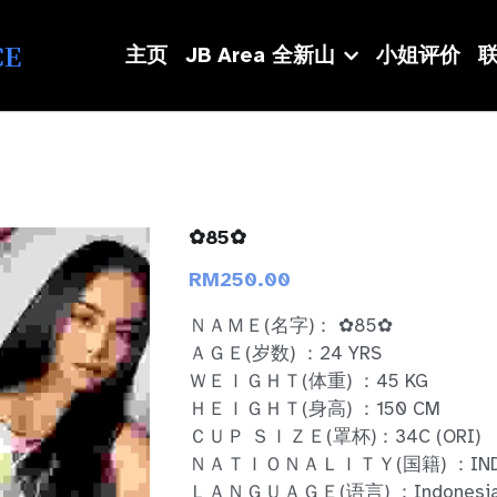
CE
主页
JB Area 全新山
小姐评价
联
✿85✿
RM250.00
ＮＡＭＥ(名字)： ✿85✿
ＡＧＥ(岁数) ：24 YRS
ＷＥＩＧＨＴ(体重) ：45 KG
ＨＥＩＧＨＴ(身高) ：150 CM
ＣＵＰ ＳＩＺＥ(罩杯)：34C (ORI)
ＮＡＴＩＯＮＡＬＩＴＹ(国籍) ：INDO
ＬＡＮＧＵＡＧＥ(语言) ：Indonesia / 