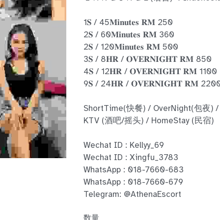
1𝐒 / 45𝐌𝐢𝐧𝐮𝐭𝐞𝐬 𝐑𝐌 250
2𝐒 / 60𝐌𝐢𝐧𝐮𝐭𝐞𝐬 𝐑𝐌 360
2𝐒 / 120𝐌𝐢𝐧𝐮𝐭𝐞𝐬 𝐑𝐌 500
3𝐒 / 8𝐇𝐑 / 𝐎𝐕𝐄𝐑𝐍𝐈𝐆𝐇𝐓 𝐑𝐌 850
4𝐒 / 12𝐇𝐑 / 𝐎𝐕𝐄𝐑𝐍𝐈𝐆𝐇𝐓 𝐑𝐌 1100
9𝐒 / 24𝐇𝐑 / 𝐎𝐕𝐄𝐑𝐍𝐈𝐆𝐇𝐓 𝐑𝐌 220
ShortTime(快餐) / OverNight(包夜) /
KTV (酒吧/摇头) / HomeStay (民宿)
Wechat ID : Kellyy_69
Wechat ID : Xingfu_3783
WhatsApp : 018-7660-683
WhatsApp : 018-7660-679
Telegram: @AthenaEscort
数量