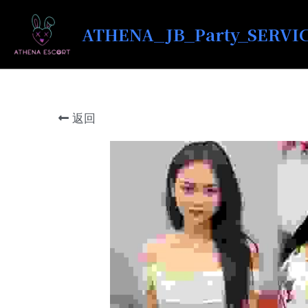
ATHENA_JB_Party_SERVI
返回