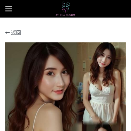
×
商品分类
主页
返回
本地 台湾 中国 日本
JB Area 全新山
小姐评价
所有商品分类
本地 台湾 中国 日本
联系我们 Contact US
Nusa Bestari 1
搜索
Nusa Bestari 2
提早预定包夜
Nusa Bestari 3
Nusa Bestari 4
Nusa Bestara 5