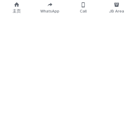
主页
WhatsApp
Call
JB Area
    Working 
   Time Start
12.30PM~3AM
5Min
 No Reply
Direct Call 
018-7
660-683