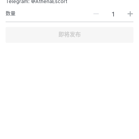
Telegram: @AthenaEscort
JB Town Center
数量
JB Town Century
JB Town CIQ 1
即将发布
JB Town CIQ 2