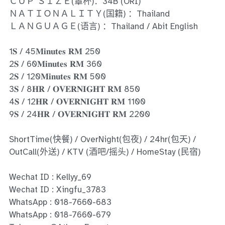
Ros Merah
ＣＵＰ ＳＩＺＥ(罩杯)：34B (ORI)
ＮＡＴＩＯＮＡＬＩＴＹ(国籍) ：Thailand
Permas Jaya 1
ＬＡＮＧＵＡＧＥ(语言) ：Thailand / Abit English
Permas Jaya 2
1𝐒 / 45𝐌𝐢𝐧𝐮𝐭𝐞𝐬 𝐑𝐌 250
2𝐒 / 60𝐌𝐢𝐧𝐮𝐭𝐞𝐬 𝐑𝐌 360
Kebun Teh
2𝐒 / 120𝐌𝐢𝐧𝐮𝐭𝐞𝐬 𝐑𝐌 500
3𝐒 / 8𝐇𝐑 / 𝐎𝐕𝐄𝐑𝐍𝐈𝐆𝐇𝐓 𝐑𝐌 850
JB Town 1
4𝐒 / 12𝐇𝐑 / 𝐎𝐕𝐄𝐑𝐍𝐈𝐆𝐇𝐓 𝐑𝐌 1100
9𝐒 / 24𝐇𝐑 / 𝐎𝐕𝐄𝐑𝐍𝐈𝐆𝐇𝐓 𝐑𝐌 2200
JB Town 2
ShortTime(快餐) / OverNight(包夜) / 24hr(包天) /
JB Town 3
OutCall(外送) / KTV (酒吧/摇头) / HomeStay (民宿)
JB Town 4
Wechat ID : Kellyy_69
JB Town 5
Wechat ID : Xingfu_3783
WhatsApp : 018-7660-683
JB Town Sentosa
WhatsApp : 018-7660-679