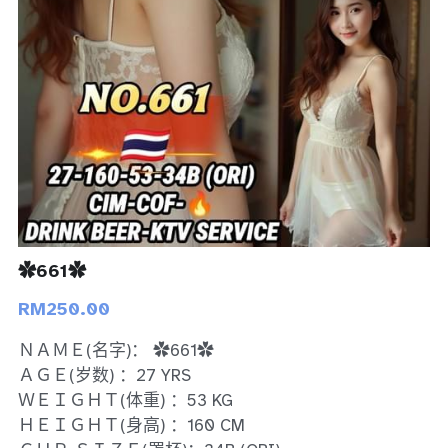
Bukit Indah 1
Bukit Indah 2
Bukit Indah 3
Skudai
Taman Daya
Mount Austin 1
✿661✿
RM250.00
Mount Austin 2
ＮＡＭＥ(名字)： ✿661✿
Desa Tebrau 1
ＡＧＥ(岁数) ：27 YRS
ＷＥＩＧＨＴ(体重) ：53 KG
Desa Tebrau 2
ＨＥＩＧＨＴ(身高) ：160 CM