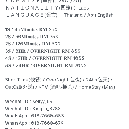
Ros Merah
ＣＵＰ ＳＩＺＥ(罩杯)：34C (ORI)
ＮＡＴＩＯＮＡＬＩＴＹ(国籍) ：Laos
Permas Jaya 1
ＬＡＮＧＵＡＧＥ(语言) ：Thailand / Abit English
Permas Jaya 2
1𝐒 / 45𝐌𝐢𝐧𝐮𝐭𝐞𝐬 𝐑𝐌 250
2𝐒 / 60𝐌𝐢𝐧𝐮𝐭𝐞𝐬 𝐑𝐌 350
Kebun Teh
2𝐒 / 120𝐌𝐢𝐧𝐮𝐭𝐞𝐬 𝐑𝐌 500
3𝐒 / 8𝐇𝐑 / 𝐎𝐕𝐄𝐑𝐍𝐈𝐆𝐇𝐓 𝐑𝐌 800
JB Town 1
4𝐒 / 12𝐇𝐑 / 𝐎𝐕𝐄𝐑𝐍𝐈𝐆𝐇𝐓 𝐑𝐌 1000
8𝐒 / 24𝐇𝐑 / 𝐎𝐕𝐄𝐑𝐍𝐈𝐆𝐇𝐓 𝐑𝐌 2000
JB Town 2
ShortTime(快餐) / OverNight(包夜) / 24hr(包天) /
JB Town 3
OutCall(外送) / KTV (酒吧/摇头) / HomeStay (民宿)
JB Town 4
Wechat ID : Kellyy_69
JB Town 5
Wechat ID : Xingfu_3783
WhatsApp : 018-7660-683
JB Town Sentosa
WhatsApp : 018-7660-679