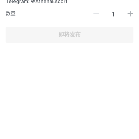
Telegram: @AthenaEscort
JB Town Center
数量
JB Town Century
JB Town CIQ 1
即将发布
JB Town CIQ 2