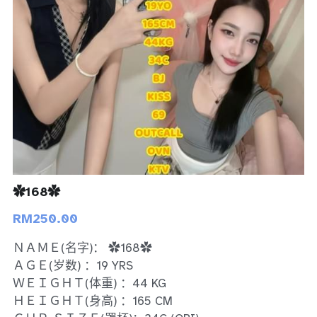
Bukit Indah 1
Bukit Indah 2
Bukit Indah 3
Skudai
Taman Daya
Mount Austin 1
✿168✿
RM250.00
Mount Austin 2
ＮＡＭＥ(名字)： ✿168✿
Desa Tebrau 1
ＡＧＥ(岁数) ：19 YRS
ＷＥＩＧＨＴ(体重) ：44 KG
Desa Tebrau 2
ＨＥＩＧＨＴ(身高) ：165 CM