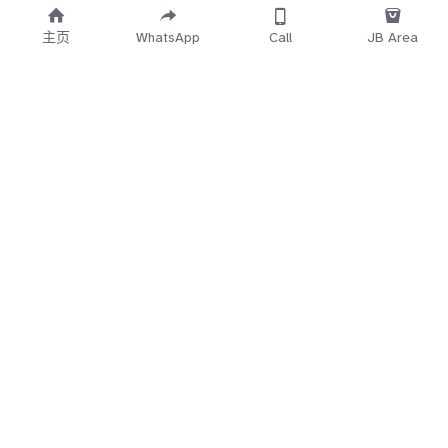
主页
WhatsApp
Call
JB Area
    Working 
   Time Start
12.30PM~3AM
5Min
 No Reply
Direct Call 
018-7
660-683