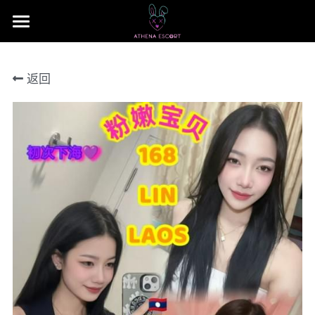
×
商品分类
主页
返回
本地 台湾 中国 日本
JB Area 全新山
小姐评价
所有商品分类
本地 台湾 中国 日本
联系我们 Contact US
Nusa Bestari 1
搜索
Nusa Bestari 2
提早预定包夜
Nusa Bestari 3
Nusa Bestari 4
Nusa Bestara 5